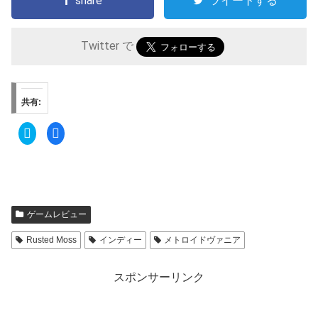
share
ツイートする
Twitter で
共有:
ク
F
リ
a
ッ
c
ク
e
し
b
て
o
T
o
w
k
i
で
t
共
ゲームレビュー
t
有
e
す
r
る
Rusted Moss
インディー
メトロイドヴァニア
で
に
共
は
有
ク
(
リ
新
ッ
スポンサーリンク
し
ク
い
し
ウ
て
ィ
く