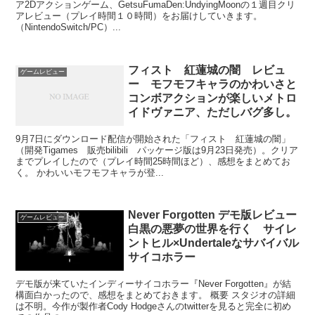
ア2Dアクションゲーム、GetsuFumaDen:UndyingMoonの１週目クリ
アレビュー（プレイ時間１０時間）をお届けしていきます。
（NintendoSwitch/PC）...
フィスト 紅蓮城の闇 レビュ
ゲームレビュー
ー モフモフキャラのかわいさと
コンボアクションが楽しいメトロ
イドヴァニア、ただしバグ多し。
9月7日にダウンロード配信が開始された「フィスト 紅蓮城の闇」
（開発Tigames 販売bilibili パッケージ版は9月23日発売）。クリア
までプレイしたので（プレイ時間25時間ほど）、感想をまとめてお
く。 かわいいモフモフキャラが登...
Never Forgotten デモ版レビュー
ゲームレビュー
白黒の悪夢の世界を行く サイレ
ントヒル×Undertaleなサバイバル
サイコホラー
デモ版が来ていたインディーサイコホラー『Never Forgotten』が結
構面白かったので、感想をまとめておきます。 概要 スタジオの詳細
は不明。今作が製作者Cody Hodgeさんのtwitterを見ると完全に初め