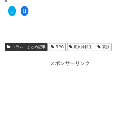
ク
F
リ
a
ッ
c
ク
e
し
b
て
o
T
o
w
k
i
で
t
共
コラム・まとめ記事
RPG
真女神転生
裏技
t
有
e
す
r
る
で
に
共
は
スポンサーリンク
有
ク
(
リ
新
ッ
し
ク
い
し
ウ
て
ィ
く
ン
だ
ド
さ
ウ
い
で
(
開
新
き
し
ま
い
す
ウ
)
ィ
ン
ド
ウ
で