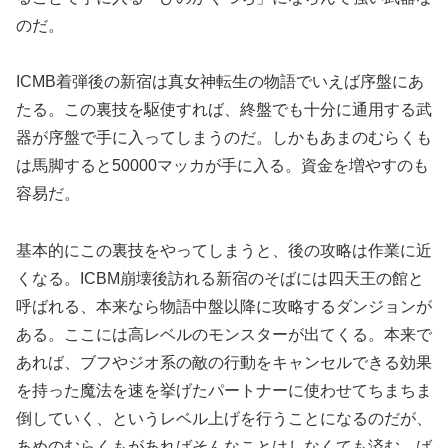
のだ。
ICMB着弾後の新宿は真女神転生の物語でいえば序盤にあ
たる。この裏技を駆使すれば、終盤でも十分に通用する武
器が序盤で手に入ってしまうのだ。しかもあまのむらくも
は馬脚すると50000マッカが手に入る。資金を増やすのも
容易だ。
基本的にこの裏技をやってしまうと、後の攻略は作業に近
くなる。ICBM崩壊後訪れる新宿のそばには四天王の館と
呼ばれる、本来なら物語中盤以降に攻略するダンジョンが
ある。ここには高レベルのモンスターが出てくる。本来で
あれば、ブフやジオ系の敵の行動をキャンセルできる効果
を持った魔法を速を挙げたパートナーに使わせてちまちま
倒していく、というレベル上げを行うことになるのだが、
あめのむらくもがあればそんなことはしなくても済む。ば