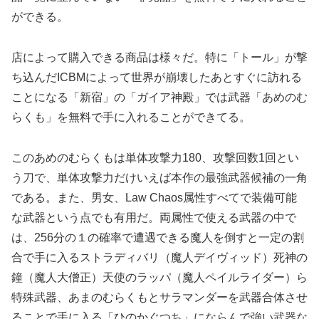
ができる。
店によって購入できる商品は様々だ。特に「トール」が撃
ち込んだICBMによって世界が崩壊したあとすぐに訪れる
ことになる「新宿」の「ガイア神殿」では武器「あめのむ
らくも」を無料で手に入れることができてる。
このあめのむらくもは単体攻撃力180、攻撃回数1回とい
う刀で、単体攻撃力だけいえば本作の最強武器候補の一角
である。また、男女、Law Chaos属性すべてで装備可能
な武器という点でも有用だ。両属性で使える武器の中で
は、256分の１の確率で遭遇できる魔人を倒すと一定の割
合で手に入るストラディバリ（魔人デイヴィッド）死神の
鐘（魔人大僧正）天使のラッパ（魔人ペイルライダー）ら
特殊武器、あまのむらくもとサラマンダーを武器合体させ
ることで手に入る「ひのかぐつち」にならんで強い武器な