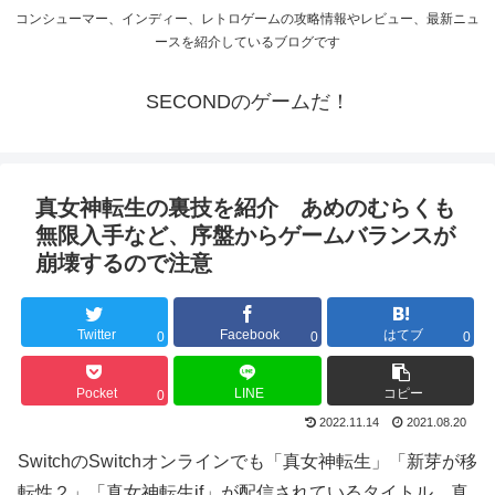
コンシューマー、インディー、レトロゲームの攻略情報やレビュー、最新ニュ
ースを紹介しているブログです
SECONDのゲームだ！
真女神転生の裏技を紹介 あめのむらくも
無限入手など、序盤からゲームバランスが
崩壊するので注意
Twitter
Facebook
はてブ
0
0
0
Pocket
LINE
コピー
0
2022.11.14
2021.08.20
SwitchのSwitchオンラインでも「真女神転生」「新芽が移
転性２」「真女神転生if」が配信されているタイトル、真