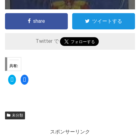
share
ツイートする
Twitter で
共有:
ク
F
リ
a
ッ
c
ク
e
し
b
て
o
T
o
w
k
i
で
t
共
未分類
t
有
e
す
r
る
で
に
共
は
スポンサーリンク
有
ク
(
リ