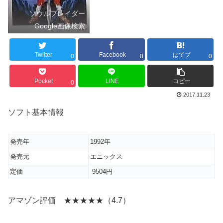
ソウルブレイダー
Google画像検索
Twitter
Facebook
はてブ
0
0
0
Pocket
LINE
コピー
0
2017.11.23
ソフト基本情報
発売年
1992年
発売元
エニックス
定価
9504円
アマゾン評価 ★★★★★（4.7）