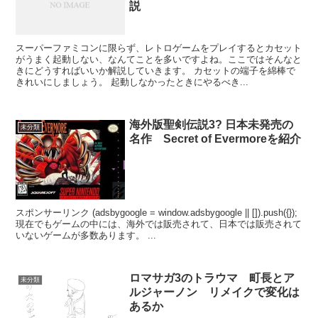
説
スーパーファミコンに限らず、レトロゲームをプレイするとカセット
がうまく起動しない、なんてことを多いですよね。ここではそんなと
きにどうすればいいか解説していきます。 カセットの端子を綿棒で
きれいにしましょう。 起動しなかったときにやるべき...
海外版聖剣伝説3? 日本未発売の
未分類
名作 Secret of Evermoreを紹介
スポンサーリンク (adsbygoogle = window.adsbygoogle || []).push({});
現在でもゲームの中には、海外では販売されて、日本では販売されて
いないゲームが多数あります。 ...
ロマサガ3のトラウマ 町長とア
未分類
ルジャーノン リメイクで変化は
あるか