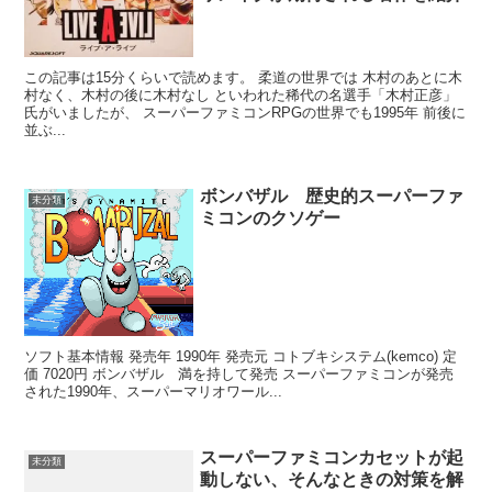
この記事は15分くらいで読めます。 柔道の世界では 木村のあとに木
村なく、木村の後に木村なし といわれた稀代の名選手「木村正彦」
氏がいましたが、 スーパーファミコンRPGの世界でも1995年 前後に
並ぶ...
ボンバザル 歴史的スーパーファ
未分類
ミコンのクソゲー
ソフト基本情報 発売年 1990年 発売元 コトブキシステム(kemco) 定
価 7020円 ボンバザル 満を持して発売 スーパーファミコンが発売
された1990年、スーパーマリオワール...
スーパーファミコンカセットが起
未分類
動しない、そんなときの対策を解