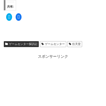
共有:
ク
F
リ
a
ッ
c
ク
e
し
b
て
o
T
o
w
k
i
で
t
共
ゲームセンター探訪記
ゲームセンター
任天堂
t
有
e
す
r
る
で
に
共
は
スポンサーリンク
有
ク
(
リ
新
ッ
し
ク
い
し
ウ
て
ィ
く
ン
だ
ド
さ
ウ
い
で
(
開
新
き
し
ま
い
す
ウ
)
ィ
ン