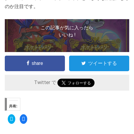
のか注目です。
この記事が気に入ったら
いいね !
share
ツイートする
Twitter で
共有:
ク
F
リ
a
ッ
c
ク
e
し
b