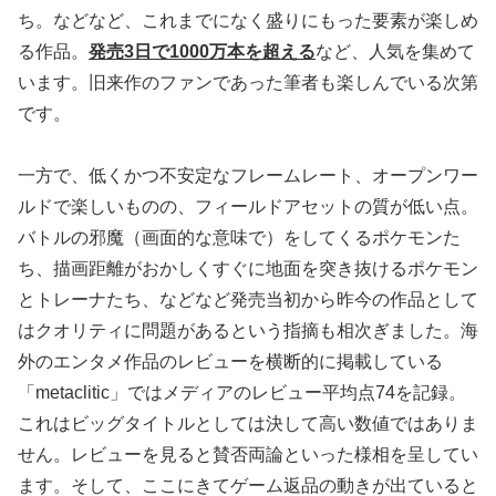
ち。などなど、これまでになく盛りにもった要素が楽しめ
る作品。
発売3日で1000万本を超える
など、人気を集めて
います。旧来作のファンであった筆者も楽しんでいる次第
です。
一方で、低くかつ不安定なフレームレート、オープンワー
ルドで楽しいものの、フィールドアセットの質が低い点。
バトルの邪魔（画面的な意味で）をしてくるポケモンた
ち、描画距離がおかしくすぐに地面を突き抜けるポケモン
とトレーナたち、などなど発売当初から昨今の作品として
はクオリティに問題があるという指摘も相次ぎました。海
外のエンタメ作品のレビューを横断的に掲載している
「metaclitic」ではメディアのレビュー平均点74を記録。
これはビッグタイトルとしては決して高い数値ではありま
せん。レビューを見ると賛否両論といった様相を呈してい
ます。そして、ここにきてゲーム返品の動きが出ていると