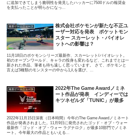
に追加できてしまう脆弱性を発見したハッカーに7500ドルの報奨金
を支払ったことが明らかになっ...
株式会社ポケモンが新たな不正ユ
最新ゲームニュース
ーザー対応を発表 ポケットモン
スター スカーレット・バイオレ
ットへの影響は？
11月18日のポケモンシリーズ最新作、スカーレット/バイオレット。
初のオープンワールド、キャラの投身も変わるなど、これまでとは一
新された作品、筆者も待ち遠しく思っています。 さて、ポケモンと
言えば3種類のモンスターの中から1人を選び、...
2022年The Game Awardノミネ
最新ゲームニュース
ート作品が発表 インディーでは
キツネゼルダ「TUNIC」が最多
2022年11月15日深夜（日本時間）今年のThe Game Awardノミネート
作品が発表されました。11月9日に発売されたゴッド・オブ・ウォー
最新作「ゴッド・オブ・ウォー ラグナロク」が最多10部門でノミネ
ート。今年最大の作品ともいえる...