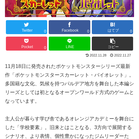
Twitter
Facebook
はてブ
0
0
0
Pocket
LINE
コピー
0
2022.11.28
2022.11.27
11月18日に発売されたポケットモンスターシリーズ最新
作「ポケットモンスタースカーレット・バイオレット」。
多国籍な文化、気候を持つパルデア地方を舞台した本編シ
リーズとしては初となるオープンワールド方式のゲームと
なっています。
主人公が暮らす学び舎であるオレンジアカデミーを舞台に
した「学校要素」。旧来とはことなる、3方向で展開する
シナリオ、より表情、個性豊かになったジムリーダーた