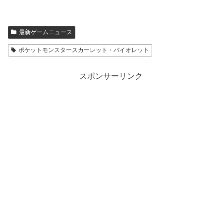
て
o
T
o
w
k
i
で
t
共
最新ゲームニュース
t
有
e
す
r
る
ポケットモンスタースカーレット・バイオレット
で
に
共
は
有
ク
(
リ
新
ッ
スポンサーリンク
し
ク
い
し
ウ
て
ィ
く
ン
だ
ド
さ
ウ
い
で
(
開
新
き
し
ま
い
す
ウ
)
ィ
ン
ド
ウ
で
開
き
ま
す
)