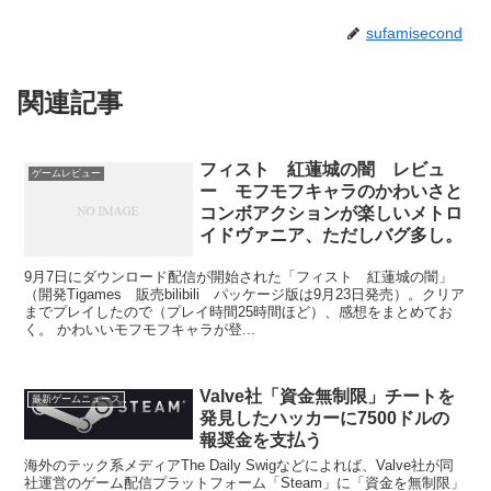
sufamisecond
関連記事
フィスト 紅蓮城の闇 レビュ
ゲームレビュー
ー モフモフキャラのかわいさと
コンボアクションが楽しいメトロ
イドヴァニア、ただしバグ多し。
9月7日にダウンロード配信が開始された「フィスト 紅蓮城の闇」
（開発Tigames 販売bilibili パッケージ版は9月23日発売）。クリア
までプレイしたので（プレイ時間25時間ほど）、感想をまとめてお
く。 かわいいモフモフキャラが登...
Valve社「資金無制限」チートを
最新ゲームニュース
発見したハッカーに7500ドルの
報奨金を支払う
海外のテック系メディアThe Daily Swigなどによれば、Valve社が同
社運営のゲーム配信プラットフォーム「Steam」に「資金を無制限」