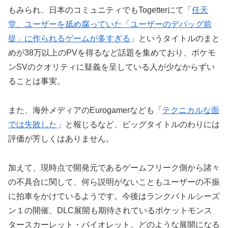
もみられ、日本のコミュニティでもTogetterにて「
任天
堂、ユーザーを舐め腐っていた「ユーザーのデバッグ前
提」に作られるゲームが多すぎる
」というタイトルのまと
めが38万以上のPVを得るなど話題を集めており、ポケモ
ンSVのクオリティに疑義を呈している人が少なからずい
ることは事実。
また、海外メディアのEurogamerなども「
テクニカルな面
では失敗した
」と報じるなど、ビッグタイトルのわりには
評価が芳しくはありません。
加えて、現時点で開発元であるゲームフリーク側から諸々
の不具合に関して、何ら説明がないこともユーザーの不振
に拍車をかけているようです。今後はランクバトルシーズ
ン１の開催、DLC展開も期待されているポケットモンス
タースカーレット・バイオレット。どのような展開になる