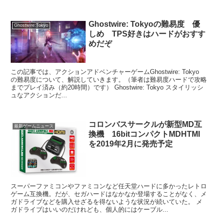
Ghostwire: Tokyoの難易度 優
Ghostwire:Tokyo
しめ TPS好きはハードがおすす
めだぞ
この記事では、アクションアドベンチャーゲームGhostwire: Tokyo
の難易度について、解説していきます。（筆者は難易度ハードで攻略
までプレイ済み（約20時間）です） Ghostwire: Tokyo スタイリッシ
ュなアクションだ...
コロンバスサークルが新型MD互
最新ゲームニュース
換機 16bitコンパクトMDHTMI
を2019年2月に発売予定
スーパーファミコンやファミコンなど任天堂ハードに多かったレトロ
ゲーム互換機。だが、セガハードはなかなか登場することがなく、メ
ガドライブなどを購入せざるを得ないような状況が続いていた。 メ
ガドライブはいいのだけれども、個人的にはケーブル...