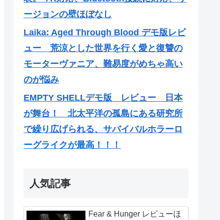
ージョンの壁ほぼなし
Laika: Aged Through Blood デモ版レビ
ュー 荒涼とした世界を行く愛と復讐の
モーターヴァニア、難易度がめちゃ高い
のが悩み
EMPTY SHELLデモ版 レビュー 日本
が舞台！ 北太平洋の孤島にある研究所
で繰り広げられる、サバイバルホラーロ
ーグライクが最高！！！
人気記事
Fear & Hunger レビューほ