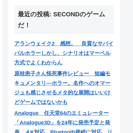
最近の投稿: SECONDのゲーム
だ！
アランウェイク2 感想。 良質なサバイ
バルホラーしかし、シナリオはマーベル
方式でよくわからん
原枝恚子さん怪死事件レビュー 短編モ
キュメンタリ―ホラー。名作へのオマー
ジュも感じさせるメタ的な展開はいいけ
どゲームではないかも
Analogue 任天堂64のエミュレーター
「Analogue3D」を24年に発売予定と発
表。４K対応、Bluetooth接続に対応、リ