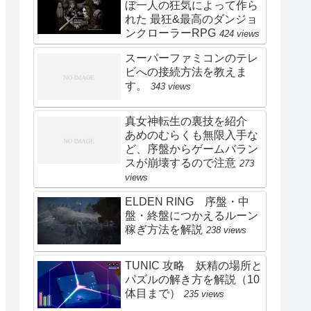
ぼ一人の狂気によって作ら
れた 最狂&最高のダンジョ
ンクローラーRPG
424 views
スーパーファミコンのテレ
ビへの接続方法を教えま
す。
343 views
真女神転生の裏技を紹介
あめのむらくも無限入手な
ど、序盤からゲームバラン
スが崩壊するので注意
273
views
ELDEN RING 序盤・中
盤・終盤につかえるルーン
稼ぎ方法を解説
238 views
TUNIC 攻略 妖精の場所と
パズルの解き方を解説（10
体目まで）
235 views